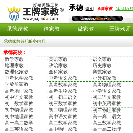
承德
[
]
家教
切换
承德
24小时在
chengde.
jiajiao
w
.com
承德家教
请家教
做家教
王牌老师
承德家教兼职服务内容
承德高校：
数学家教
英语家教
语文家教
·
·
·
地理家教
政治家教
历史家教
·
·
·
数理化家教
全科家教
奥数家教
·
·
·
中考化学家教
中考语文家教
小升初家教
·
·
·
学龄前家教
·
高考数学家教
高考物理家教
·
·
高考地理家教
高考生物家教
小学语文家教
·
·
·
初中语文家教
初一初二语文
初二语文家教
·
·
·
初二数学家教
初三数学家教
初中英语家教
·
·
·
初中物理家教
初二物理家教
·
·
初三物理家教
·
初中地理家教
高中语文家教
高一高二语文
·
·
·
高一高二数学
高二数学家教
高三数学家教
·
·
·
高三英语家教
高中物理家教
高一高二物理
·
·
·