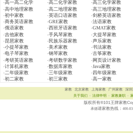
高一高二化学
高二化学家教
高三化学家教
·
·
·
高中地理家教
高二地理家教
高三地理家教
·
·
·
初中家教
英语口语家教
剑桥英语家教
·
·
·
商务英语家教
GRE家教
法语家教
·
·
·
俄语家教
西班牙语家教
GMAT家教
·
·
·
吉他家教
手风琴家教
大提琴家教
·
·
·
琵琶家教
民族乐器家教
声乐家教
·
·
·
小提琴家教
美术家教
书法家教
·
·
·
电子琴家教
钢琴家教
古筝家教
·
·
·
考研英语家教
考研数学家教
网页设计家教
·
·
·
计算机家教
数据库家教
Java家教
·
·
·
二年级家教
三年级家教
四年级家教
·
·
·
初二家教
初三家教
高一家教
·
·
·
家教
北京家教
上海家教
广州家教
深圳
关于我们
-
法律申明
-
家教兼职
-
版权所有®101王牌家教Copy R
请家教热线：
承德
400-8